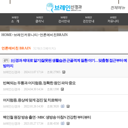
전체메뉴
HOME>
브레인커뮤니티>
언론에비친BRAIN
언론에비친 BRAIN
32개(1/2페이지)
[신경과 제대로 알기]잘못된 생활습관 근골격계 질환 야기…맞춤형 접근부터 예
방까지
브레인신경과
2024.11.07 17:14
조회 27905
|
|
반복되는 두통과 어지럼증, 정확한 원인 파악 중요
브레인신경과
2024.04.30 14:34
조회 1398
|
|
어지럼증, 증상에 맞게 검진 및 치료해야
브레인신경과
2022.01.26 14:30
조회 3920
|
|
백인철 원장 방송 출연 - MBC 생방송 아침N 건강한 부티뷰티
브레인신경과
2021.05.27 17:34
조회 4550
|
|