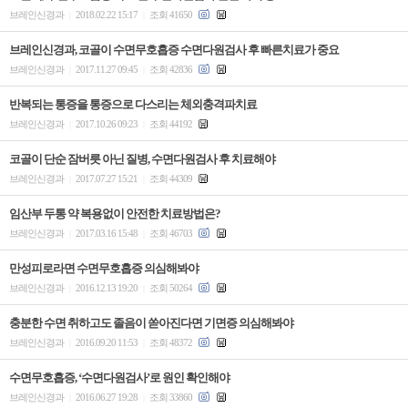
브레인신경과
2018.02.22 15:17
조회 41650
|
|
브레인신경과, 코골이 수면무호흡증 수면다원검사 후 빠른치료가 중요
브레인신경과
2017.11.27 09:45
조회 42836
|
|
반복되는 통증을 통증으로 다스리는 체외충격파치료
브레인신경과
2017.10.26 09:23
조회 44192
|
|
코골이 단순 잠버릇 아닌 질병, 수면다원검사 후 치료해야
브레인신경과
2017.07.27 15:21
조회 44309
|
|
임산부 두통 약 복용없이 안전한 치료방법은?
브레인신경과
2017.03.16 15:48
조회 46703
|
|
만성피로라면 수면무호흡증 의심해봐야
브레인신경과
2016.12.13 19:20
조회 50264
|
|
충분한 수면 취하고도 졸음이 쏟아진다면 기면증 의심해봐야
브레인신경과
2016.09.20 11:53
조회 48372
|
|
수면무호흡증, ‘수면다원검사’로 원인 확인해야
브레인신경과
2016.06.27 19:28
조회 33860
|
|