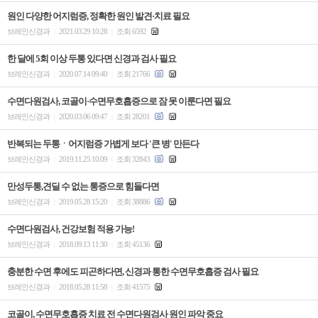
원인 다양한 어지럼증, 정확한 원인 발견·치료 필요
브레인신경과
2021.03.29 10:28
조회 6592
|
|
한 달에 5회 이상 두통 있다면 신경과 검사 필요
브레인신경과
2020.07.14 09:40
조회 21766
|
|
수면다원검사, 코골이·수면무호흡증으로 잠 못 이룬다면 필요
브레인신경과
2020.03.06 09:47
조회 28201
|
|
반복되는 두통ㆍ어지럼증 가볍게 보다 '큰 병' 만든다
브레인신경과
2019.11.25 10:09
조회 32843
|
|
만성두통,견딜 수 없는 통증으로 힘들다면
브레인신경과
2019.05.28 15:20
조회 38886
|
|
수면다원검사, 건강보험 적용 가능!
브레인신경과
2018.09.13 11:30
조회 45136
|
|
충분한 수면 후에도 피곤하다면, 신경과 통한 수면무호흡증 검사 필요
브레인신경과
2018.05.28 11:58
조회 41575
|
|
코골이, 수면무호흡증 치료 전 수면다원검사 원인 파악 중요