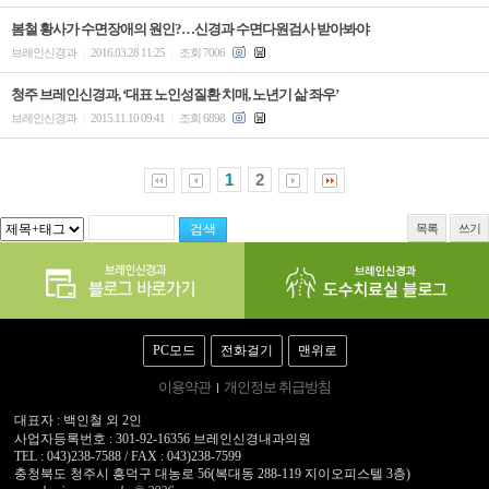
봄철 황사가 수면장애의 원인?…신경과 수면다원검사 받아봐야
브레인신경과
2016.03.28 11:25
조회 7006
|
|
청주 브레인신경과, ‘대표 노인성질환 치매, 노년기 삶 좌우’
브레인신경과
2015.11.10 09:41
조회 6898
|
|
1
2
목록
쓰기
PC모드
전화걸기
맨위로
이용약관
개인정보 취급방침
대표자 : 백인철 외 2인
사업자등록번호 : 301-92-16356 브레인신경내과의원
TEL : 043)238-7588 / FAX : 043)238-7599
충청북도 청주시 흥덕구 대농로 56(복대동 288-119 지이오피스텔 3층)