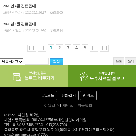
2020년 4월 진료 안내
브레인신경과
2020.03.31 09:17
조회 9063
|
|
2020년 3월 진료 안내
브레인신경과
2020.03.02 13:50
조회 8544
|
|
1
2
3
4
5
목록
쓰기
PC모드
전화걸기
맨위로
이용약관
개인정보 취급방침
대표자 : 백인철 외 2인
사업자등록번호 : 301-92-16356 브레인신경내과의원
TEL : 043)238-7588 / FAX : 043)238-7599
충청북도 청주시 흥덕구 대농로 56(복대동 288-119 지이오피스텔 3층)
www.brainneuro.co.kr © 2026