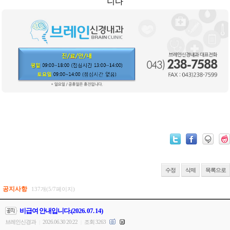
니다
수정
삭제
목록으로
공지사항
137개(5/7페이지)
비급여 안내입니다.(2026. 07. 14)
브레인신경과
2026.06.30 20:22
조회 3263
|
|