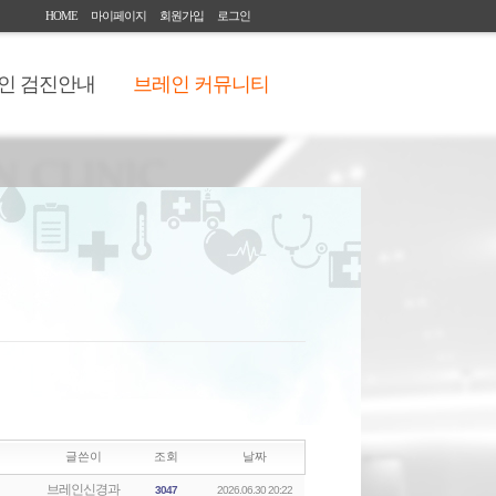
HOME
마이페이지
회원가입
로그인
인 검진안내
브레인 커뮤니티
글쓴이
조회
날짜
브레인신경과
3047
2026.06.30 20:22