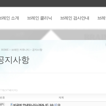
브레인 소개
브레인 클리닉
브레인 검사안내
브레
HOME
>
브레인 커뮤니티
>
공지사항
공지사항
37개(3/7페이지)
번호
제목
비급여 안내입니다.(2026. 07. 14)