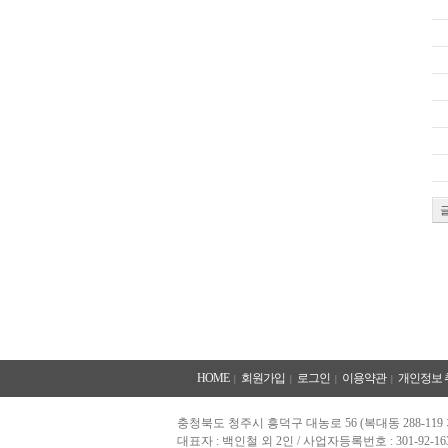
HOME
회원가입
로그인
이용약관
개인정보 
|
|
|
|
충청북도 청주시 흥덕구 대농로 56 (복대동 288-11
대표자 : 백인철 외 2인 / 사업자등록번호 : 301-92