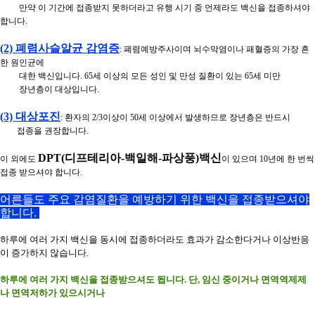
만약 이 기간에 접종받지 못하더라고 유행 시기 중 언제라도 백신을 접종하셔야
합니다.
(2) 폐렴사슬알균 감염증
: 폐렴예방주사이며 뇌수막염이나 패혈증의 가장 흔
한 원인균에
대한 백신입니다. 65세 이상의 모든 성인 및 만성 질환이 있는 65세 미만
장년층이 대상입니다.
(3) 대상포진
: 환자의 2/3이상이 50세 이상에서 발생하므로 장년층은 반드시
접종을 권장합니다.
DPT(디프테리아-백일해-파상풍)백신
이 외에도
이 있으며 10년에 한 번씩
접종 받으셔야 합니다.
어른들도 주요 감염질환을 예방하기 위한 백신을 접종받으셔야
합니다.
하루에 여러 가지 백신을 동시에 접종하더라도 효과가 감소한다거나 이상반응
이 증가하지 않습니다.
하루에 여러 가지 백신을 접종받으셔도 됩니다. 단, 임신 중이거나 면역역제제
나 면역저하가 있으시거나