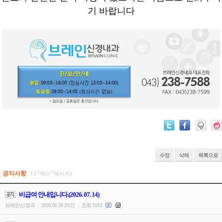
기 바랍니다
수정
삭제
목록으로
공지사항
137개(2/7페이지)
비급여 안내입니다.(2026. 07. 14)
브레인신경과
2026.06.30 20:22
조회 3183
|
|